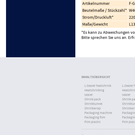
Artikelnummer
F-
Beutelmaße / Stückzahl*
W4
Strom/Druckluft*
220
Maße/Gewicht
L1
*Es kann zu Abweichungen v
Bitte sprechen Sie uns an. Erf
ZU
INHALTSÜBERSICHT
L-Sealer heatshrink
L-Sealer 
Heatshrinking
Heatshri
sealer
sealer
Shrink pack
Shrink p
Shrinktunnel
Shrinktu
Shrinkwrap
Shrinkw
Packaging machine
Packagin
Packaging film
Packagin
Film plastic
Film plas