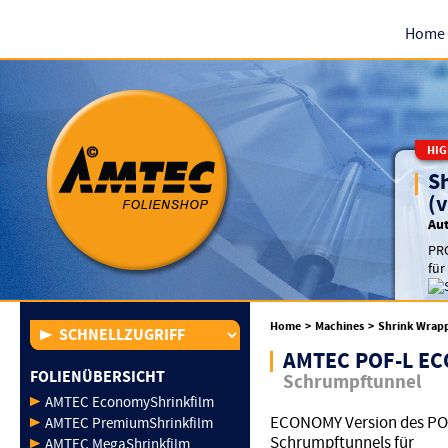
Home
HIG
S
(v
Au
PRO
für
Home
>
Machines
>
Shrink Wrap
AMTEC POF-L EC
FOLIENÜBERSICHT
Schrumpftunnel
AMTEC EconomyShrinkfilm
ECONOMY Version des PO
AMTEC PremiumShrinkfilm
Schrumpftunnels für
AMTEC MegaShrinkfilm