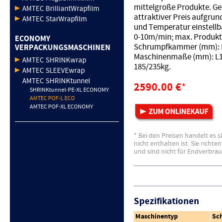
mittelgroße Produkte. Gee
AMTEC BrilliantWrapfilm
attraktiver Preis aufgrun
AMTEC StarWrapfilm
und Temperatur einstellba
0-10m/min; max. Produk
ECONOMY
Schrumpfkammer (mm): L
VERPACKUNGSMASCHINEN
Maschinenmaße (mm): L13
AMTEC SHRINKwrap
185/235kg.
AMTEC SLEEVEwrap
AMTEC SHRINKtunnel
2590.00 €
*
SHRINKtunnel-PE-XL ECONOMY
AMTEC POF-L ECO
AMTEC POF-XL ECONOMY
* Bei den Preisen handelt es 
nicht enthalten ist. Sie richt
und sind nicht für Endverbra
Spezifikationen
Maschinentyp
Sc